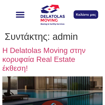
περιεχόμενο
Καλέστε μας
Συντάκτης:
admin
Η Delatolas Moving στην
κορυφαία Real Estate
έκθεση!