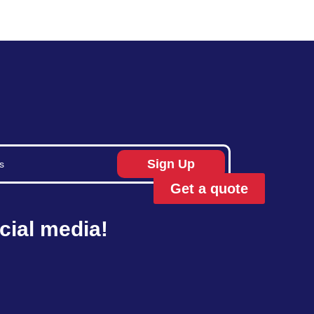
Sign Up
Get a quote
cial media!