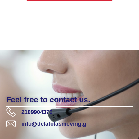
Feel free to contact us.
2109904370
info@delatolasmoving.gr