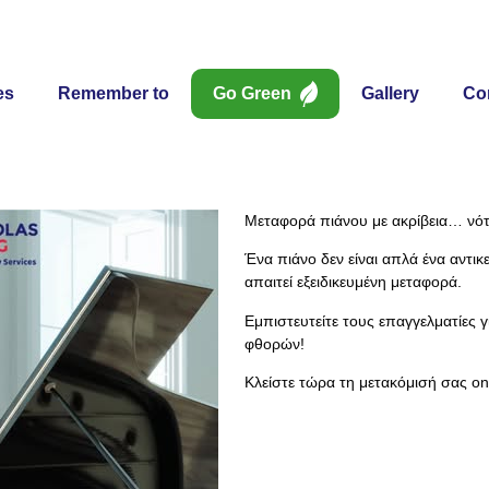
es
Remember to
Go Green
Gallery
Co
Μεταφορά πιάνου με ακρίβεια… νότ
Ένα πιάνο δεν είναι απλά ένα αντι
απαιτεί εξειδικευμένη μεταφορά.
Εμπιστευτείτε τους επαγγελματίες 
φθορών!
Κλείστε τώρα τη μετακόμισή σας onl