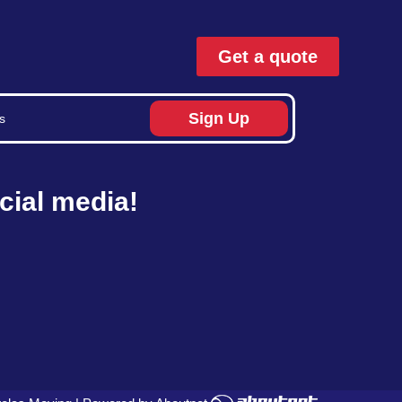
Get a quote
Sign Up
cial media!